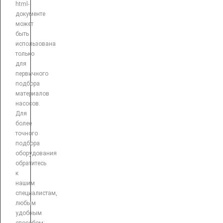
html-
документе
может
быть
использована
только
для
первичного
подбора
материалов
насосов.
Для
более
точного
подбора
оборудования
обратитесь
к
нашим
специалистам,
любым
удобным