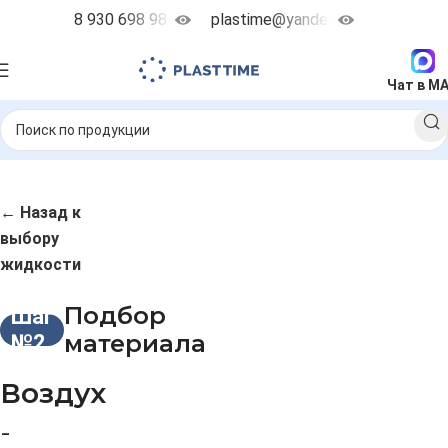
8 930 698 98 38
plastime@yandex.ru
Чат в M
← Назад к
выбору
жидкости
Подбор
Шаг
материала
№2
Воздух
-