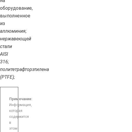
на
оборудование,
выполненное
из
аллюминия;
нержавеющей
стали
AISI
316;
политетрафторэтилена
(PTFE);
Примечание:
Информация,
которая
содержится
в
этом