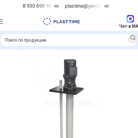
8 930 698 98 38
plastime@yandex.ru
Чат в M
насосы
Вертикальные полупогружные насосы
DEBEM IM