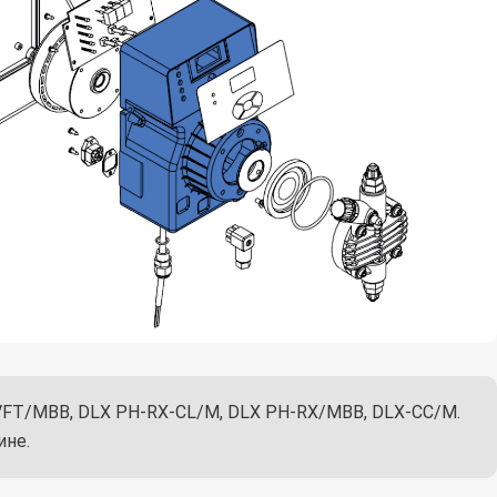
-VFT/MBB, DLX PH-RX-CL/M, DLX PH-RX/MBB, DLX-CC/M.
ине.