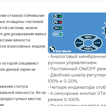
ыми отказоустойчивыми
рые оснащены системой
 этой системе, можно
ся для дозирования малых
ассами вязкости.
ски агрессивных жидких
• Аналоговый мембранны
ручным управлением.
ю которой специалист
• Постоянный ON/OFF реж
ли данной серии не
• Двойная шкала регулир
100% и 0-20%.
ажения статуса
• Четыре индикатора отоб
альной плоскости. Из-за
• 4 сенсорные кнопки: ST
уднодоступных местах.
режим 0-100%.
ия.
• Ручка потенциометра д