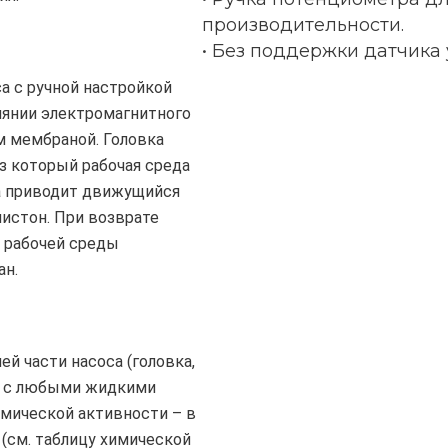
производительности.
• Без поддержки датчика 
а с ручной настройкой
иянии электромагнитного
ем мембраной. Головка
з который рабочая среда
са приводит движущийся
пистон. При возврате
я рабочей среды
ан.
й части насоса (головка,
я с любыми жидкими
мической активности – в
(см. таблицу химической