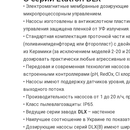
• Электромагнитные мембранные дозирующие 
микропроцессорным управлением.
• Насосы изготовлены в антикислотном пласти
управления защищена пленкой от УФ излучения.
• Стандартная комплектация проточной части н
(поливинилиденфторид или фторопласт) с дво
из Керамики (за исключением моделей 2-20 и 20
дозировать практически любые агрессивные х
• Передовая и современная технология насосов
встроенными контроллерами (рН, RedOx, Cl хлор
• Насосы имеют поддержку датчиков уровня, д
выходного потока.
• Производительность насосов от 1 до 20 л/ч, п
• Класс пылевлагозащиты: IP65.
• Ведущие серии завода:
DLX
– настенное
• Наилучшее соотношение в Украине по показа
• Дозирующие насосы серий DLX(B) имеют шир