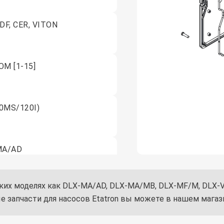
DF, CER, VITON
ОМ [1-15]
0MS/120I)
MA/AD
 таких моделях как DLX-MA/AD, DLX-MA/MB, DLX-MF/M, DLX
он (10 шт.)
е запчасти для насосов Etatron вы можете в нашем магаз