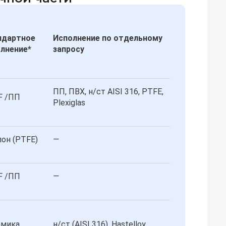
ндартное
Исполнение по отдельному
лнение*
запросу
ПП, ПВХ, н/ст AISI 316, PTFE,
F /ПП
Plexiglas
он (PTFE)
—
F /ПП
—
амика
н/ст (AISI 316), Hastelloy