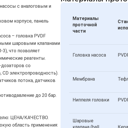
насосы с аналоговым и
Материалы
ковом корпусе, панель
Ста
проточной
испо
части
асоса – головка PVDF
йными шаровыми клапанами
-3), что позволяет
Головка насоса
PVD
имические реагенты.
-дозаторов со
, CD электропроводность).
Мембрана
Тефл
атчиков потока, датчиков
ротиводавление до 20 бар.
Ниппеля головки
PVD
телю: ЦЕНА/КАЧЕСТВО.
Шаровые
окую область применения:
клапана (ball
Кер