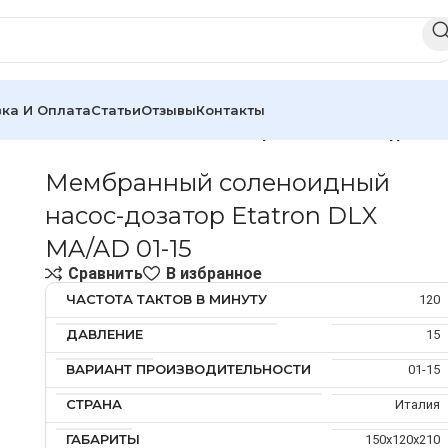
ка И Оплата
Статьи
Отзывы
Контакты
осы
Etatron DLX
DLX MA/AD
Мембранный соленоидный на
Мембранный соленоидный
насос-дозатор Etatron DLX
MA/AD 01-15
Сравнить
В избранное
ЧАСТОТА ТАКТОВ В МИНУТУ
120
ДАВЛЕНИЕ
15
ВАРИАНТ ПРОИЗВОДИТЕЛЬНОСТИ
01-15
СТРАНА
Италия
ГАБАРИТЫ
150х120х210