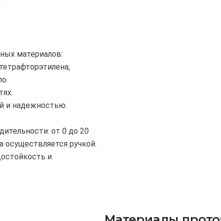
зных материалов:
тетрафторэтилена,
о.
тях.
й и надежностью.
ительности: от 0 до 20
а осуществляется ручкой.
достойкость и
Материалы прото