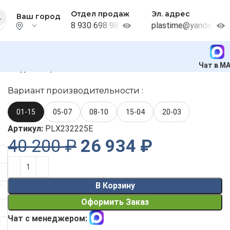
Отдел продаж
Эл. адрес
Ваш город
8 930 698 98 38
plastime@yandex.ru
Чат в M
сос-дозатор Etatron DLX MA/AD 01-15
Вариант производительности :
01-15
05-07
08-10
15-04
20-03
Артикул:
PLX232225E
40 200
₽
26 934
₽
Alternative:
В Корзину
Оформить Заказ
Чат с менеджером: