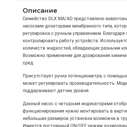
Мембрана насоса DLX 1-15, 2-20, 15-4, PTFE
Описание
Заказать
К запчасти
Семейство DLX MA/AD представлено аналогов
насосами-дозаторами мембранного типа, кото
регулировки с ручным управлением. Благодаря
контролировать работу устройств. Использует
количеств жидкостей, обладающих разными кл
Возможно применение для дозирования химиче
сред.
Присутствует ручка потенциометра, с помощь
может регулировать производительность. Моде
поддерживают датчик уровня.
Данный насос с четырьмя индикаторами отобр
функционирования нужно монтировать в вертик
небольших размеров установка возможна в тр
Имеется постоянный ON/OFF режим дозирован