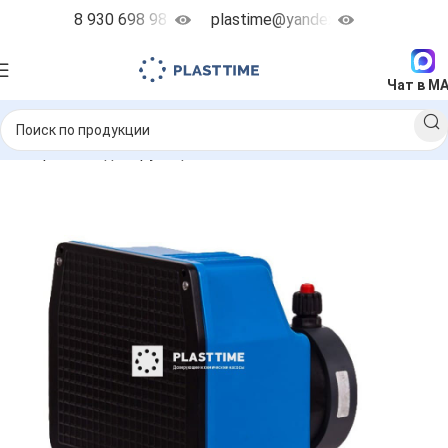
8 930 698 98 38
plastime@yandex.ru
Чат в M
Мембранные дозирующие насосы
Etatron BT
BT MA/AD