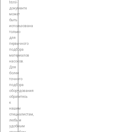
html-
документе
может
быть
использована
только
для
первичного
подбора
материалов
насосов.
Для
более
точного
подбора
оборудования
обратитесь
к
нашим
специалистам,
любым
удобным