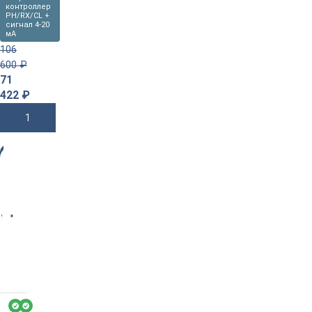
контроллер
PH/RX/CL +
сигнал 4-20
мА
106
600
₽
71
422
₽
В Корзину
-3
4%