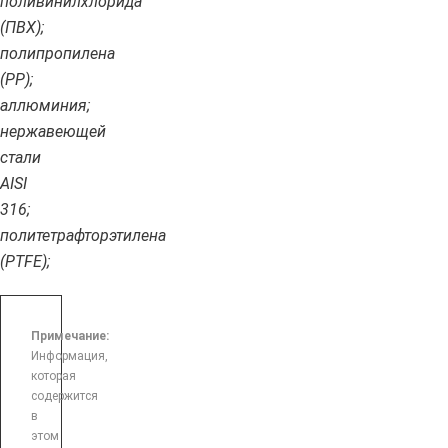
поливинилхлорида
(ПВХ);
полипропилена
(PP);
аллюминия;
нержавеющей
стали
AISI
316;
политетрафторэтилена
(PTFE);
Примечание:
Информация,
которая
содержится
в
этом