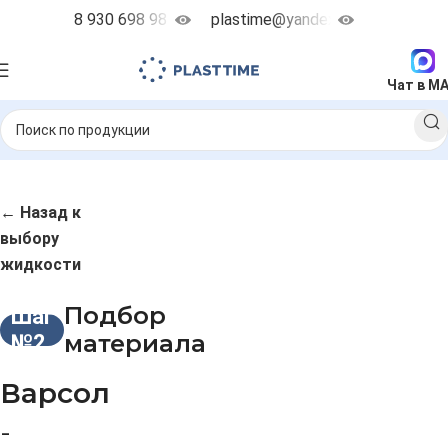
8 930 698 98 38
plastime@yandex.ru
Чат в M
← Назад к
выбору
жидкости
Подбор
Шаг
материала
№2
Варсол
-