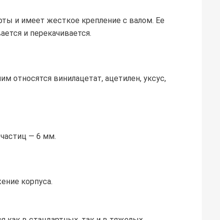
ты и имеет жесткое крепление с валом. Ее
ется и перекачивается.
м относятся винилацетат, ацетилен, уксус,
частиц — 6 мм.
ение корпуса.
 как в стандартных, так и в тяжелых