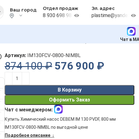
Отдел продаж
Эл. адрес
Ваш город
8 930 698 98 38
plastime@yandex.ru
Чат в M
мический насос DEBEM IM 130 PVDF, 800 мм
0
Артикул:
IM130FCV-0800-NIMBL
874 100
₽
576 900
₽
Alternative:
В Корзину
Оформить Заказ
Чат с менеджером:
Купить Химический насос DEBEM IM 130 PVDF, 800 мм
IM130FCV-0800-NIMBL по выгодной цене
Подробное описание ↓