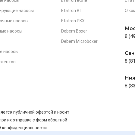
е насосы
Etatron eOne
Стат
зирующие насосы
Etatron BT
О ко
очные насосы
Etatron PKX
Мос
ные насосы
Debem Boxer
8 (4
Debem Microboxer
е насосы
Сан
8 (8
агентов
Ниж
8 (8
ляется публичной офертой и носит
ри их отправке с форм обратной
й конфиденциальности
.