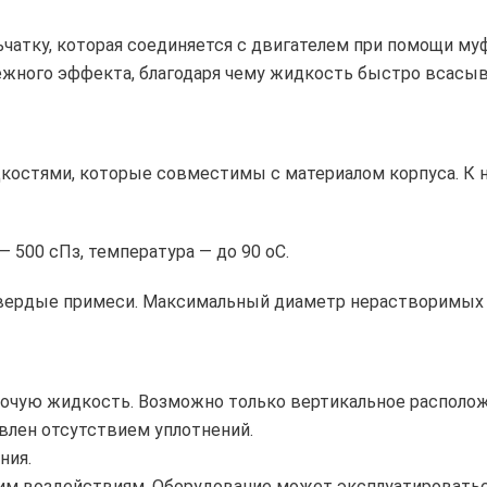
атку, которая соединяется с двигателем при помощи муф
жного эффекта, благодаря чему жидкость быстро всасыва
остями, которые совместимы с материалом корпуса. К ни
500 сПз, температура — до 90 оС.
твердые примеси. Максимальный диаметр нерастворимых 
бочую жидкость. Возможно только вертикальное располож
влен отсутствием уплотнений.
ния.
им воздействиям. Оборудование может эксплуатироваться