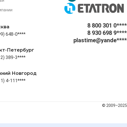
ьи
мпании
8 800 301 0****
ква
8 930 698 9****
99) 648-0****
plastime@yande****
кт-Петербург
12) 389-3****
ний Новгород
31) 4-111****
© 2009–2025