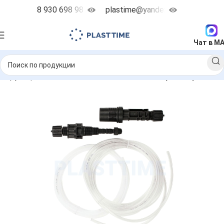
8 930 698 98 38
plastime@yandex.ru
Чат в M
озирующие насосы
Запчасти
Клапана забора и впрыска