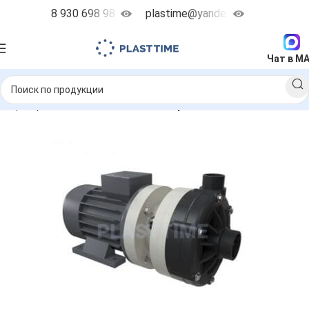
8 930 698 98 38
plastime@yandex.ru
Чат в M
ие центробежные насосы
MB - горизонтальные насосы