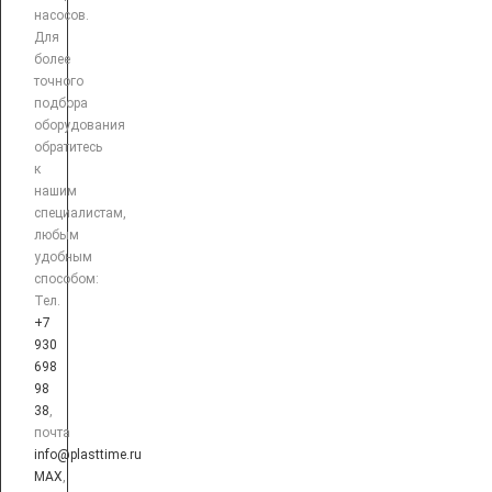
насосов.
Для
более
точного
подбора
оборудования
обратитесь
к
нашим
специалистам,
любым
удобным
способом:
Тел.
+7
930
698
98
38
,
почта
info@plasttime.ru
MAX
,