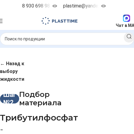
8 930 698 98 38
plastime@yandex.ru
Чат в M
← Назад к
выбору
жидкости
Подбор
Шаг
материала
№2
Трибутилфосфат
-