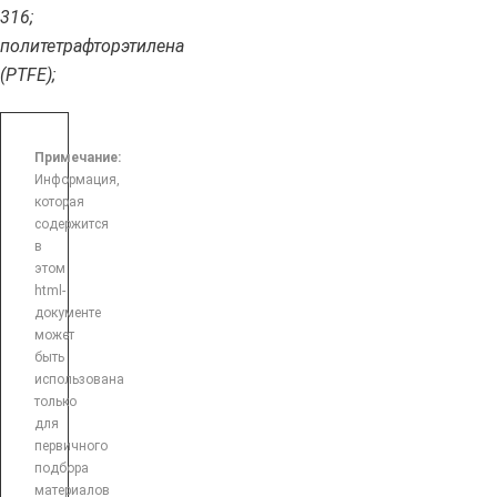
316;
политетрафторэтилена
(PTFE);
Примечание:
Информация,
которая
содержится
в
этом
html-
документе
может
быть
использована
только
для
первичного
подбора
материалов