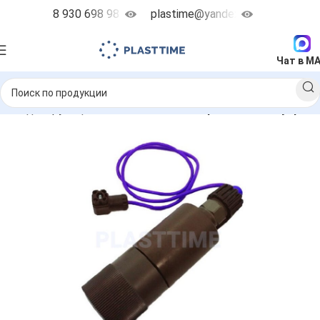
8 930 698 98 38
plastime@yandex.ru
Чат в M
ные дозирующие насосы
Запчасти
Прочие аксессуары