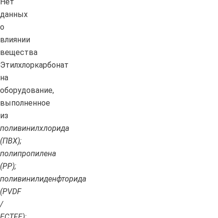
Нет
данных
о
влиянии
вещества
Этилхлоркарбонат
на
оборудование,
выполненное
из
поливинилхлорида
(ПВХ);
полипропилена
(PP);
поливинилиденфторида
(PVDF
/
ECTFE);