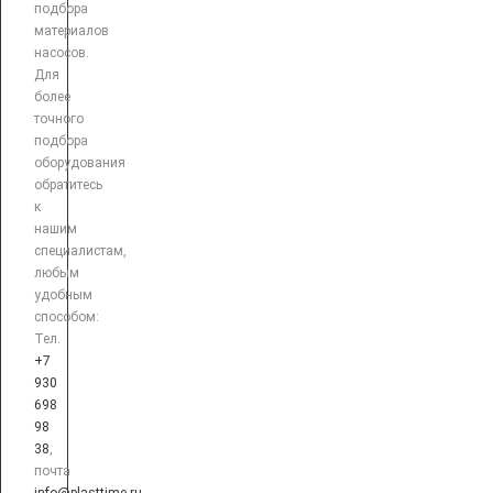
подбора
материалов
насосов.
Для
более
точного
подбора
оборудования
обратитесь
к
нашим
специалистам,
любым
удобным
способом:
Тел.
+7
930
698
98
38
,
почта