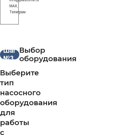
info@plasttime.ru
MAX
,
Телеграм
Выбор
Шаг
оборудования
№3
Выберите
тип
насосного
оборудования
для
работы
с