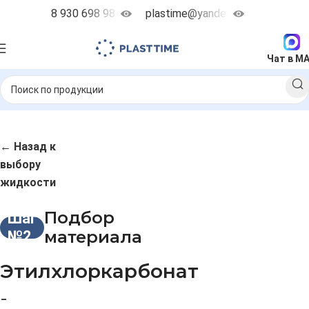
8 930 698 98 38
plastime@yandex.ru
Чат в M
← Назад к
выбору
жидкости
Подбор
Шаг
материала
№2
Этилхлоркарбонат
-