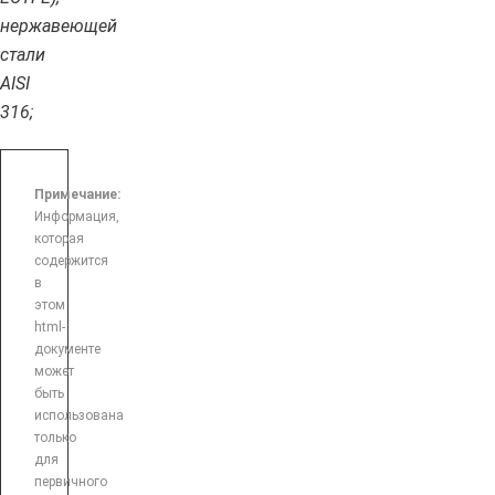
нержавеющей
стали
AISI
316;
Примечание:
Информация,
которая
содержится
в
этом
html-
документе
может
быть
использована
только
для
первичного