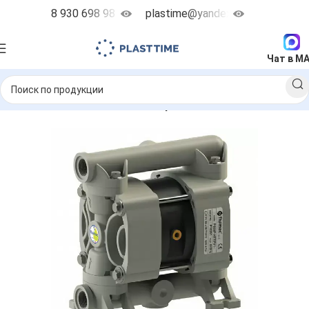
8 930 698 98 38
plastime@yandex.ru
Чат в M
насосы
Пневматические мембранные насосы FLUIMAC