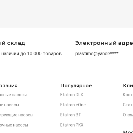
ый склад
Электронный адре
 наличии до 10 000 товаров
plastime@yande****
ования
Популярное
Кли
анные насосы
Etatron DLX
Конт
е насосы
Etatron eOne
Стат
зирующие насосы
Etatron BT
О ко
очные насосы
Etatron PKX
Мос