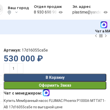
Отдел продаж
Эл. адрес
Ваш город
8 930 698 98 38
plastime@yandex.ru
Чат в M
Артикул:
17d16055ca5e
530 000
₽
Alternative:
В Корзину
Оформить Заказ
Чат с менеджером:
Купить Мембранный насос FLUIMAC Phoenix P1000A-MTTAT1-
AB 17d16055ca5e по выгодной цене