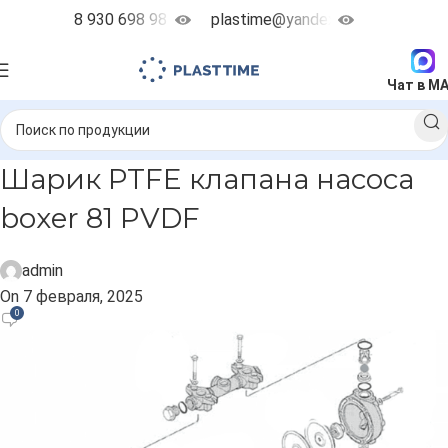
8 930 698 98 38
plastime@yandex.ru
Чат в M
Шарик PTFE клапана насоса
boxer 81 PVDF
admin
On 7 февраля, 2025
0