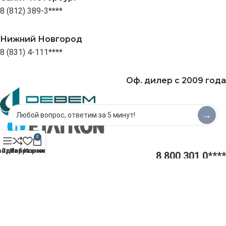
8 (812) 389-3****
Нижний Новгород
8 (831) 4-111****
Оф. дилер с 2009 года
→
0
айдбар
Сравнить
Избранное
Корзина
8 800 301 0****
8 930 698 9****
plastime@yande****
Plast Time. Информация, представленная на сайте не является