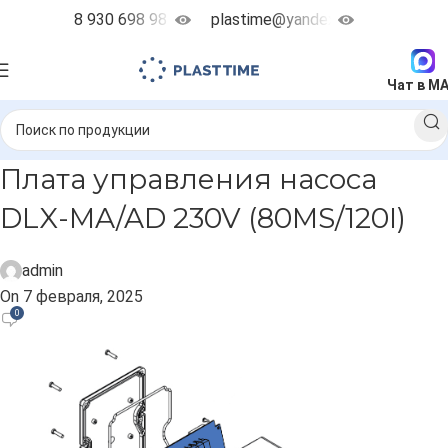
8 930 698 98 38
plastime@yandex.ru
Чат в M
Плата управления насоса
DLX-MA/AD 230V (80MS/120I)
admin
On 7 февраля, 2025
0