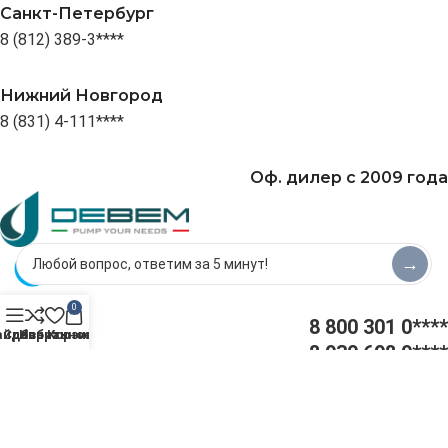
Санкт-Петербург
8 (812) 389-3****
Нижний Новгород
8 (831) 4-111****
Оф. дилер с 2009 года
→
0
8 800 301 0****
айдбар
Сравнить
Избранное
Корзина
8 930 698 9****
plastime@yande****