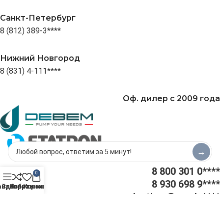
Санкт-Петербург
8 (812) 389-3****
Нижний Новгород
8 (831) 4-111****
Оф. дилер с 2009 года
→
8 800 301 0****
0
8 930 698 9****
айдбар
Сравнить
Избранное
Корзина
plastime@yande****