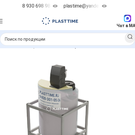
8 930 698 98 38
plastime@yandex.ru
Чат в M
приготовления реагентов
Блоки реагентного хозяйства