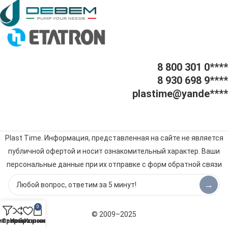
8 800 301 0****
8 930 698 9****
plastime@yande****
Plast Time. Информация, представленная на сайте не является
публичной офертой и носит ознакомительный характер. Ваши
персональные данные при их отправке с форм обратной связи
будут обрабатываться в соответствии с
политикой
→
конфиденциальности
.
0
© 2009–2025
ильтры
Сравнить
Избранное
Корзина