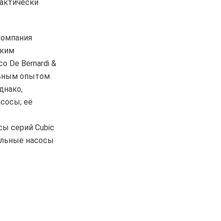
рактически
компания
ским
o De Bernardi &
льным опытом
днако,
сосы; её
ы серий Cubic
альные насосы