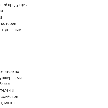
воей продукции
ми
и
 которой
а отдельные
начительно
лунжерными,
более
телей и
оссийской
e», можно