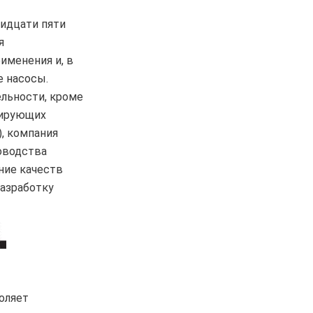
ридцати пяти
я
именения и, в
е насосы
.
ельности, кроме
зирующих
, компания
ководства
ние качеств
азработку
оляет