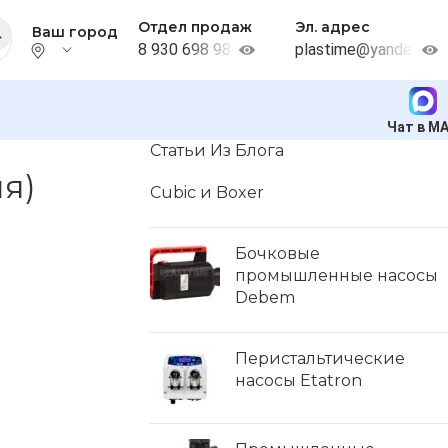
Отдел продаж
Эл. адрес
Ваш город
8 930 698 98 38
plastime@yandex.ru
Чат в M
Статьи Из Блога
я)
Cubic и Boxer
Бочковые
промышленные насосы
Debem
Перистальтические
насосы Etatron