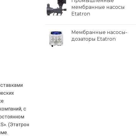
Промышленные
мембранные насосы
Etatron
Мембранные насосы-
дозаторы Etatron
оставками
ческих
же
компаний, с
постоянном
.S». (Этатрон
име.