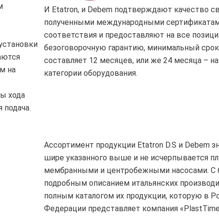
м
И Etatron, и Debem подтверждают качество с
полученными международными сертификата
соответствия и предоставляют на все позици
установки
безоговорочную гарантию, минимальный срок
аются
составляет 12 месяцев, или же 24 месяца – н
м на
категории оборудования.
ты хода
 подача.
Ассортимент продукции Etatron D.S и Debem з
шире указанного выше и не исчерпывается п
мембранными и центробежными насосами. С 
подробным описанием итальянских производи
полным каталогом их продукции, которую в Р
Федерации представляет компания «PlastTim