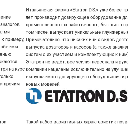
Итальянская фирма «Etatron D.S.» уже более т
ление
лет производит дозирующее оборудование дл
 аналогов
промышленного, хозяйственного, бытового пр
ными
том числе, выпускает уникальные
плунжерны
 к примеру,
Примечательно, что никаких иных видов деят
е объёмы
выпуска дозаторов и насосов (а также анали
пенью
систем с их участием и комплектующих к ним)
скаются
Этатрон не ведёт; все усилия персонала и ру
тря на курс
компании нацелены исключительно на улучше
только
выпускаемого дозирующего оборудования и р
 и прочим
новых моделей.
ron
Такой набор вариативных характеристик позв