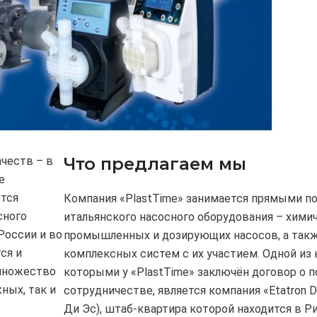
Что предлагаем мы
честв – в
е
ются
Компания «PlastTime» занимается прямыми п
сного
итальянского насосного оборудования – хими
России и во
промышленных и дозирующих насосов, а так
ся и
комплексных систем с их участием. Одной из 
множество
которыми у «PlastTime» заключён договор о 
ных, так и
сотрудничестве, является компания «Etatron D
Ди Эс), штаб-квартира которой находится в Р