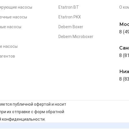
зирующие насосы
Etatron BT
О ко
очные насосы
Etatron PKX
Мос
ные насосы
Debem Boxer
8 (4
Debem Microboxer
е насосы
Сан
8 (8
агентов
Ниж
8 (8
ляется публичной офертой и носит
ри их отправке с форм обратной
й конфиденциальности
.