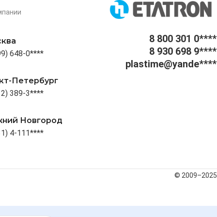
мпании
8 800 301 0****
ква
8 930 698 9****
99) 648-0****
plastime@yande****
кт-Петербург
12) 389-3****
ний Новгород
31) 4-111****
© 2009–2025