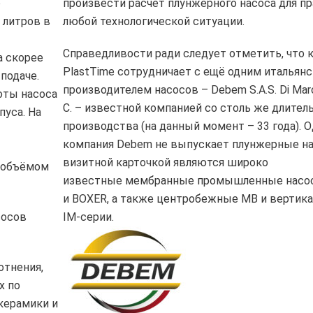
о
произвести расчёт плунжерного насоса для п
 литров в
любой технологической ситуации.
Справедливости ради следует отметить, что 
а скорее
PlastTime сотрудничает с ещё одним итальян
подаче.
производителем насосов – Debem S.A.S. Di Marc
оты насоса
C. – известной компанией со столь же длите
уса. На
производства (на данный момент – 33 года). О
компания Debem не выпускает плунжерные на
визитной карточкой являются широко
я объёмом
известные
мембранные промышленные
насос
и BOXER, а также
центробежные
MB и вертик
сосов
IM-серии.
отнения,
х по
керамики и