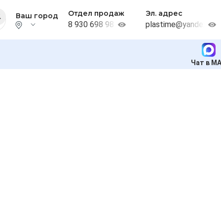
Отдел продаж
Эл. адрес
Ваш город
8 930 698 98 38
plastime@yandex.ru
Чат в M