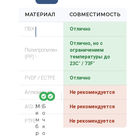
МАТЕРИАЛ
СОВМЕСТИМОСТЬ
ПВХ
-3
Отлично
3%
Отлично, но с
Полипропилен
ограничением
(PP)
температуры до
23C° / 73F°
PVDF / ECTFE
Отлично
Аллюминий
Не рекомендуется
М
Б
AISI 316
Не рекомендуется
е
о
м
ч
PTFE
Не рекомендуется
б
к
р
о