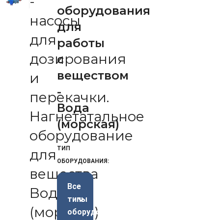
-
оборудования
насосы
для
для
работы
дозирования
с
веществом
и
-
перекачки.
Вода
Нагнетатальное
(морская)
оборудование
ТИП
для
ОБОРУДОВАНИЯ:
вещества
Все
Вода
типы
(морская)
оборудования