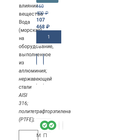
влиянии
160
400
₽
вещества
107
Вода
468
₽
(морская)
В Корзину
на
оборудование,
выполненное
-3
-3
3%
3%
из
аллюминия;
нержавеющей
стали
AISI
316;
политетрафторэтилена
(PTFE);
М
П