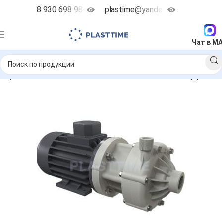
8 930 698 98 38
plastime@yandex.ru
Чат в M
ентробежные насосы
DM - насосы с магнитной муфтой