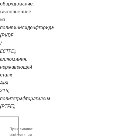
оборудование,
выполненное
из
поливинилиденфторида
(PVDF
/
ECTFE);
аллюминия;
нержавеющей
стали
AISI
316;
политетрафторэтилена
(PTFE);
Примечание:
Информация,