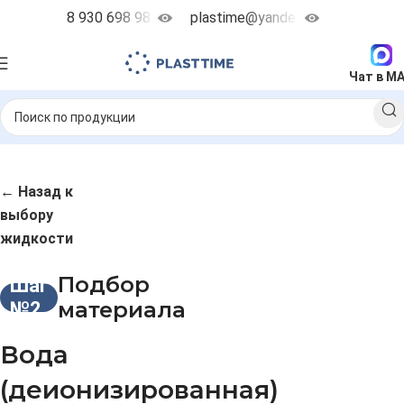
8 930 698 98 38
plastime@yandex.ru
Чат в M
← Назад к
выбору
жидкости
Подбор
Шаг
материала
№2
Вода
(деионизированная)