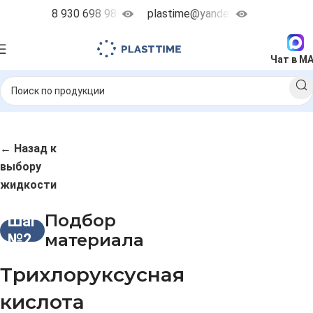
8 930 698 98 38
plastime@yandex.ru
Чат в M
← Назад к
выбору
жидкости
Подбор
Шаг
материала
№2
Трихлоруксусная
кислота