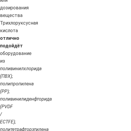
или
дозирования
вещества
Трихлоруксусная
кислота
отлично
подойдёт
оборудование
из
поливинилхлорида
(ПВХ);
полипропилена
(PP);
поливинилиденфторида
(PVDF
/
ECTFE);
политетрафторэтилена