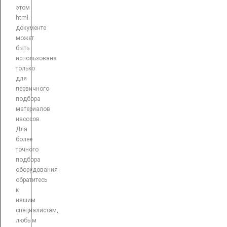
этом
html-
документе
может
быть
использована
только
для
первичного
подбора
материалов
насосов.
Для
более
точного
подбора
оборудования
обратитесь
к
нашим
специалистам,
любым