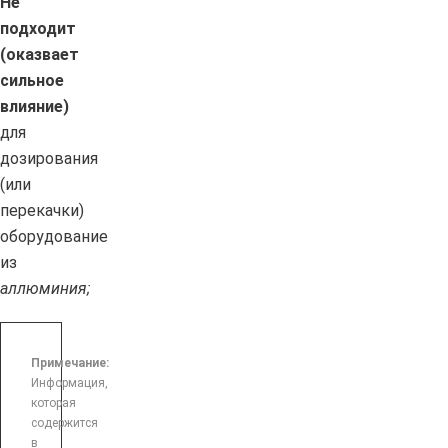
Не
подходит
(оказвает
сильное
влияние)
для
дозирования
(или
перекачки)
оборудование
из
аллюминия;
Примечание:
Информация,
которая
содержится
в