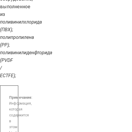
выполненное
из
поливинилхлорида
(ПВХ);
полипропилена
(PP);
поливинилиденфторида
(PVDF
/
ECTFE);
Примечание:
Информация,
которая
содержится
в
этом