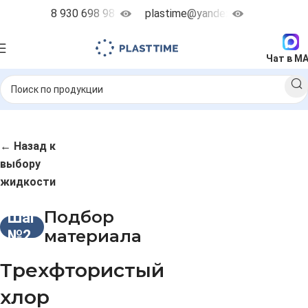
8 930 698 98 38
plastime@yandex.ru
Чат в M
← Назад к
выбору
жидкости
Подбор
Шаг
материала
№2
Трехфтористый
хлор