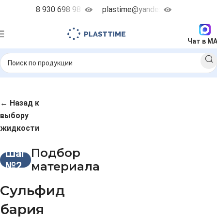
8 930 698 98 38
plastime@yandex.ru
Чат в M
← Назад к
выбору
жидкости
Подбор
Шаг
материала
№2
Сульфид
бария