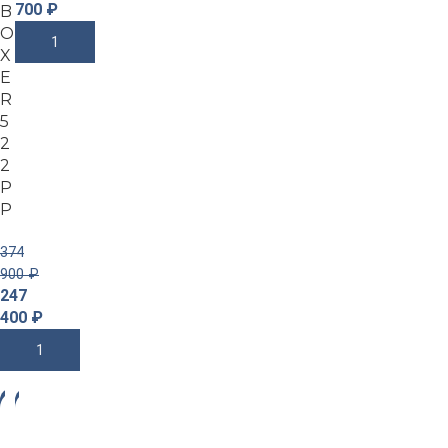
700
₽
B
O
В Корзину
X
E
R
5
2
2
P
P
374
900
₽
247
400
₽
В Корзину
-2
-3
3%
4%