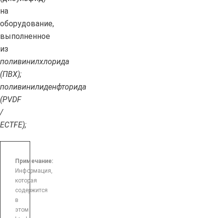
на
оборудование,
выполненное
из
поливинилхлорида
(ПВХ);
поливинилиденфторида
(PVDF
/
ECTFE);
Примечание:
Информация,
которая
содержится
в
этом