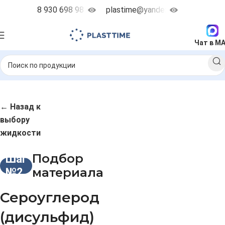
8 930 698 98 38
plastime@yandex.ru
Чат в M
← Назад к
выбору
жидкости
Подбор
Шаг
материала
№2
Сероуглерод
(дисульфид)