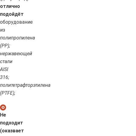
отлично
подойдёт
оборудование
из
полипропилена
(PP);
нержавеющей
стали
AISI
316;
политетрафторэтилена
(PTFE);
Не
подходит
(оказвает