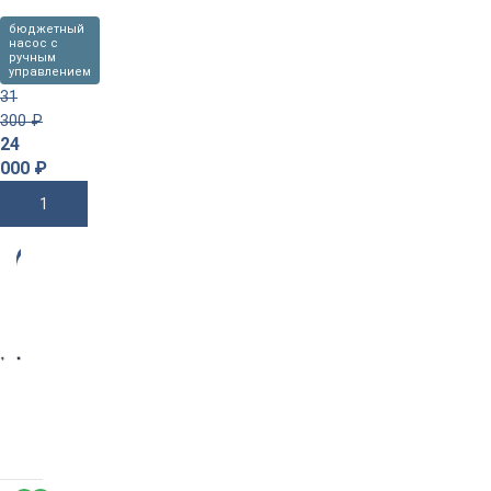
бюджетный
насос с
ручным
управлением
31
300
₽
24
000
₽
В Корзину
-3
4%