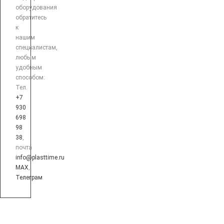
оборудования
обратитесь
к
нашим
специалистам,
любым
удобным
способом:
Тел.
+7
930
698
98
38
,
почта
info@plasttime.ru
MAX
,
Телеграм