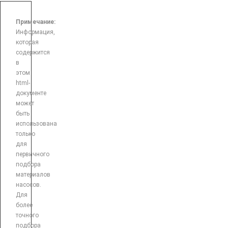
Примечание:
Информация,
которая
содержится
в
этом
html-
документе
может
быть
использована
только
для
первичного
подбора
материалов
насосов.
Для
более
точного
подбора