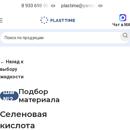
8 930 698 98 38
plastime@yandex.ru
Чат в M
← Назад к
выбору
жидкости
Подбор
Шаг
материала
№2
Селеновая
кислота