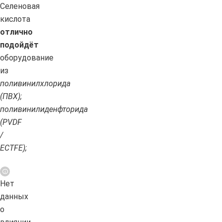
Селеновая
кислота
отлично
подойдёт
оборудование
из
поливинилхлорида
(ПВХ);
поливинилиденфторида
(PVDF
/
ECTFE);
Нет
данных
о