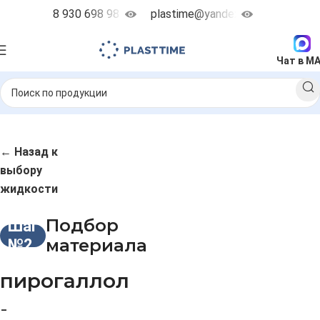
8 930 698 98 38
plastime@yandex.ru
Чат в M
← Назад к
выбору
жидкости
Подбор
Шаг
материала
№2
пирогаллол
-