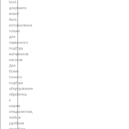
html-
документе
может
быть
использована
только
для
первичного
подбора
материалов
насосов.
Для
более
точного
подбора
оборудования
обратитесь
к
нашим
специалистам,
любым
удобным