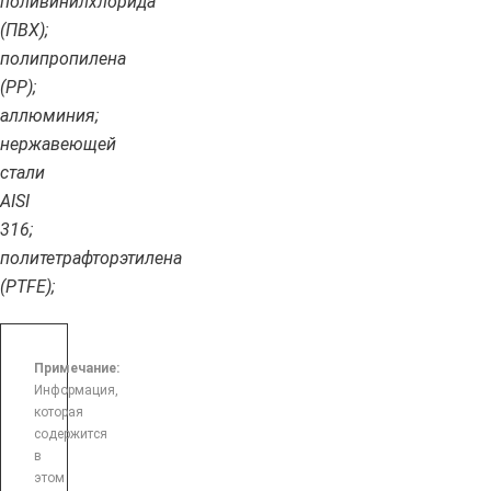
поливинилхлорида
(ПВХ);
полипропилена
(PP);
аллюминия;
нержавеющей
стали
AISI
316;
политетрафторэтилена
(PTFE);
Примечание:
Информация,
которая
содержится
в
этом