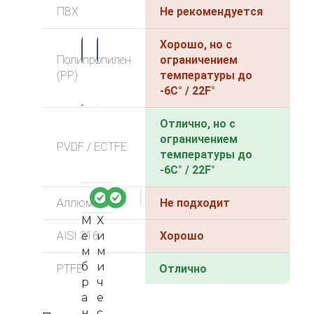
ПВХ
Не рекомендуется
-3
-3
Хорошо, но с
3%
4%
Полипропилен
ограничением
(PP)
температуры до
-6C° / 22F°
Отлично, но с
ограничением
PVDF / ECTFE
температуры до
-6C° / 22F°
Аллюминий
Не подходит
М
Х
AISI 316
е
и
Хорошо
м
м
б
и
PTFE
Отлично
р
ч
а
е
н
с