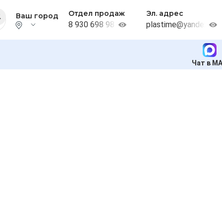
Отдел продаж
Эл. адрес
Ваш город
8 930 698 98 38
plastime@yandex.ru
Чат в M