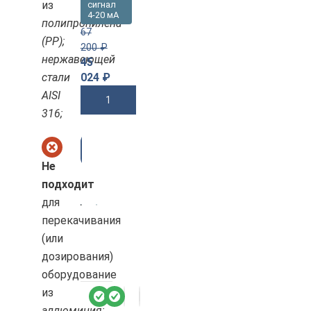
из
сигнал
4-20 мА
полипропилена
67
(PP);
200
₽
нержавеющей
45
стали
024
₽
AISI
В Корзину
316;
-3
3%
Не
подходит
для
перекачивания
(или
дозирования)
оборудование
из
аллюминия;