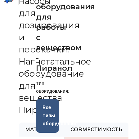
насосы
оборудования
для
для
дозирования
работы
и
с
веществом
перекачки.
-
Нагнетатальное
Пиранол
оборудование
для
ТИП
ОБОРУДОВАНИЯ:
вещества
Пиранол
Все
типы
оборудования
МАТЕРИАЛ
СОВМЕСТИМОСТЬ