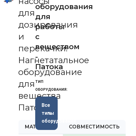
насосы
оборудования
для
для
дозирования
работы
и
с
веществом
перекачки.
-
Нагнетатальное
Патока
оборудование
для
ТИП
ОБОРУДОВАНИЯ:
вещества
Патока
Все
типы
оборудования
МАТЕРИАЛ
СОВМЕСТИМОСТЬ