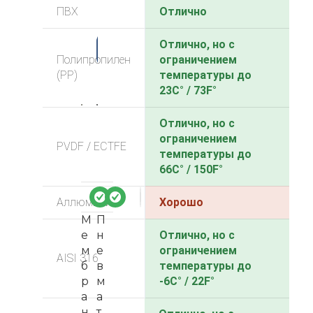
ПВХ
Отлично
-3
Отлично, но с
4%
Полипропилен
ограничением
(PP)
температуры до
23C° / 73F°
Отлично, но с
ограничением
PVDF / ECTFE
температуры до
66C° / 150F°
Аллюминий
Хорошо
М
П
е
н
Отлично, но с
м
е
ограничением
AISI 316
б
в
температуры до
р
м
-6C° / 22F°
а
а
н
т