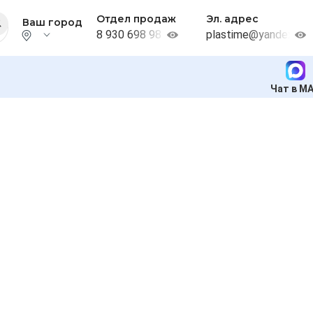
Отдел продаж
Эл. адрес
Ваш город
8 930 698 98 38
plastime@yandex.ru
Чат в M