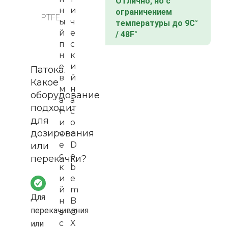
Отлично, но с
н
и
ограничением
PTFE
ы
ч
температуры до 9C°
й
е
/ 48F°
п
с
н
к
е
и
Патока.
в
й
Какое
м
н
оборудование
а
а
подходит
т
с
для
и
о
дозирования
ч
с
е
D
или
с
e
перекачки?
к
b
и
e
й
m
Для
н
B
перекачивания
а
O
с
X
или