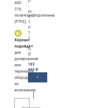
P
AISI
-
316;
M
политетрафторэтилена
T
(PTFE);
T
P
T
2
Хорошо
-
подойдет
A
для
B
дозирования
183
или
440
₽
перекачки
оборудование
В Корзину
из
аллюминия;
-3
4%