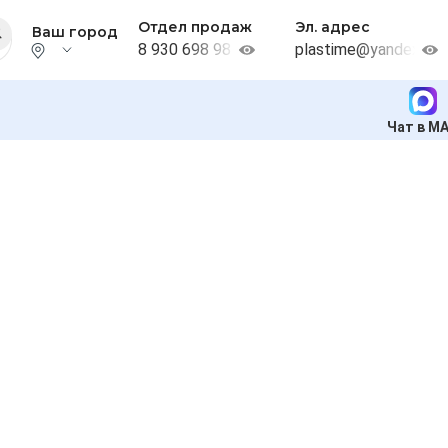
Отдел продаж
Эл. адрес
Ваш город
8 930 698 98 38
plastime@yandex.ru
Чат в M