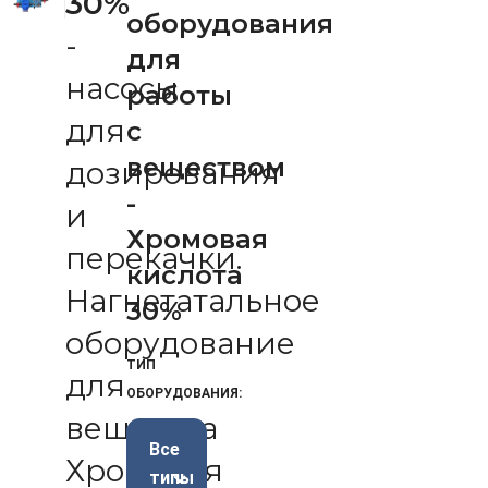
30%
оборудования
-
для
насосы
работы
для
с
веществом
дозирования
-
и
Хромовая
перекачки.
кислота
Нагнетатальное
30%
оборудование
ТИП
для
ОБОРУДОВАНИЯ:
вещества
Все
Хромовая
типы