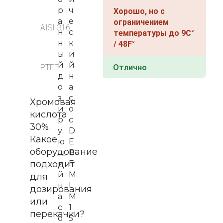
р
ч
Хорошо, но с
а
е
ограничением
AISI 316
н
с
температуры до 9C°
н
к
/ 48F°
ы
и
й
й
PTFE
Отлично
д
н
о
а
з
с
Хромовая
и
о
кислота
р
с
30%.
у
D
Какое
ю
E
оборудование
щ
B
подходит
и
E
й
M
для
н
I
дозирования
а
M
или
с
1
перекачки?
о
5