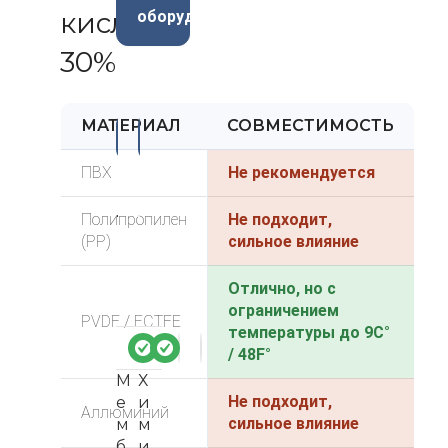
кислота
оборудования
30%
МАТЕРИАЛ
СОВМЕСТИМОСТЬ
-3
-3
3%
4%
ПВХ
Не рекомендуется
Полипропилен
Не подходит,
(PP)
сильное влияние
Отлично, но с
ограничением
PVDF / ECTFE
температуры до 9C°
/ 48F°
М
Х
Не подходит,
е
и
Аллюминий
сильное влияние
м
м
б
и