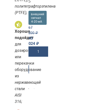
5
политетрафторэтилена
(PTFE);
внешний
сигнал
4-20 мА
67
Хорошо
200
₽
подойдет
45
024
₽
для
дозирования
В Корзину
или
перекачки
-3
оборудование
3%
из
нержавеющей
стали
AISI
316;