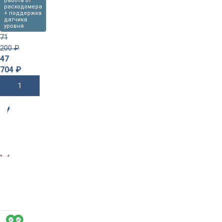
работа от
расходомера
+ поддержка
датчика
уровня
71
200
₽
47
704
₽
В Корзину
-3
3%