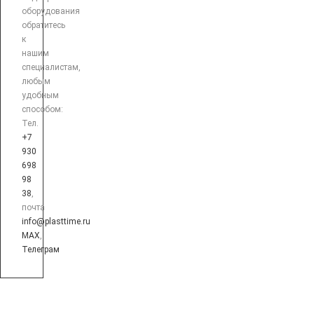
оборудования
обратитесь
к
нашим
специалистам,
любым
удобным
способом:
Тел.
+7
930
698
98
38
,
почта
info@plasttime.ru
MAX
,
Телеграм