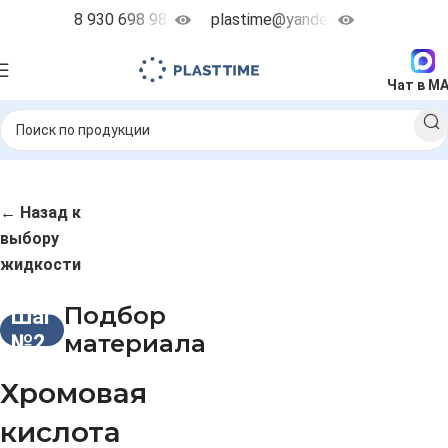
8 930 698 98 38
plastime@yandex.ru
Чат в M
← Назад к
выбору
жидкости
Подбор
Шаг
материала
№2
Хромовая
кислота