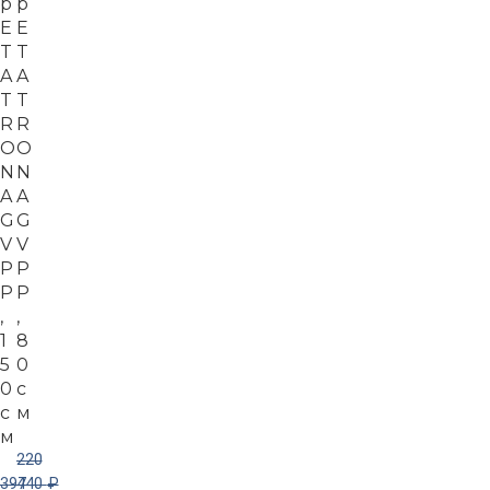
р
р
E
E
T
T
A
A
T
T
R
R
O
O
N
N
A
A
G
G
V
V
P
P
P
P
,
,
1
8
5
0
0
с
с
м
м
220
397
440
₽