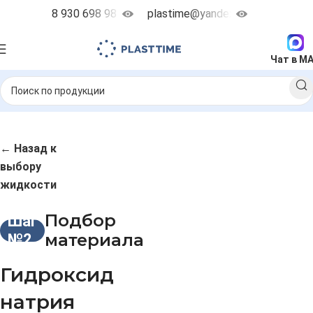
8 930 698 98 38
plastime@yandex.ru
Чат в M
← Назад к
выбору
жидкости
Подбор
Шаг
материала
№2
Гидроксид
натрия