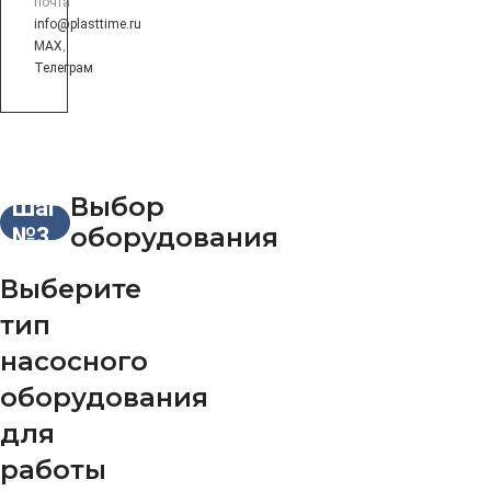
почта
info@plasttime.ru
MAX
,
Телеграм
Выбор
Шаг
оборудования
№3
Выберите
тип
насосного
оборудования
для
работы