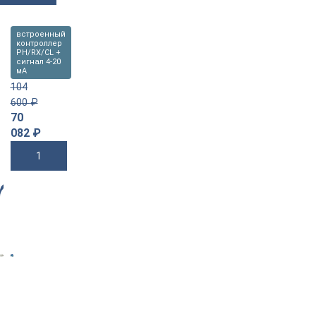
встроенный
контроллер
PH/RX/CL +
сигнал 4-20
мА
104
600
₽
70
082
₽
В Корзину
-3
4%