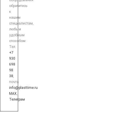
оборудования
обратитесь
к
нашим
специалистам,
любым
удобным
способом:
Тел.
+7
930
698
98
38
,
почта
info@plasttime.ru
MAX
,
Телеграм