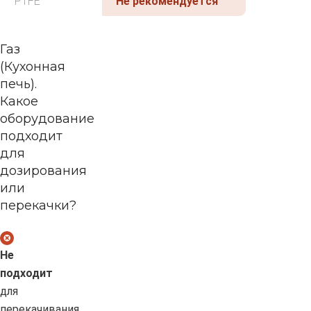
PTFE
Не рекомендуется
Газ
(Кухонная
печь).
Какое
оборудование
подходит
для
дозирования
или
перекачки?
Не
подходит
для
перекачивания