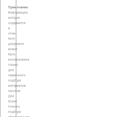
Примечание:
Информация,
которая
содержится
в
этом
html-
документе
может
быть
использована
только
для
первичного
подбора
материалов
насосов.
Для
более
точного
подбора