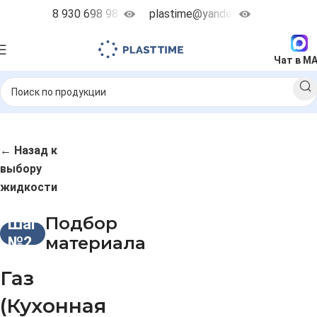
8 930 698 98 38
plastime@yandex.ru
Чат в M
← Назад к
выбору
жидкости
Подбор
Шаг
материала
№2
Газ
(Кухонная