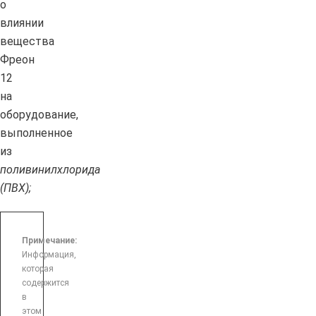
о
влиянии
вещества
Фреон
12
на
оборудование,
выполненное
из
поливинилхлорида
(ПВХ);
Примечание:
Информация,
которая
содержится
в
этом