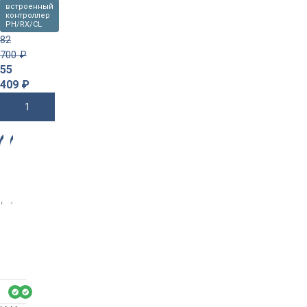
встроенный
контроллер
PH/RX/CL
82
700
₽
55
409
₽
В Корзину
-3
-3
4%
4%