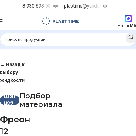
8 930 698 98 38
plastime@yandex.ru
Чат в M
← Назад к
выбору
жидкости
Подбор
Шаг
материала
№2
Фреон
12