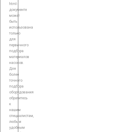
html-
документе
может
быть
использована
только
для
первичного
подбора
материалов
насосов.
Для
более
точного
подбора
оборудования
обратитесь
к
нашим
специалистам,
любым
удобным