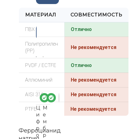
МАТЕРИАЛ
СОВМЕСТИМОСТЬ
ПВХ
-3
Отлично
3%
Полипропилен
Не рекомендуется
(PP)
PVDF / ECTFE
Отлично
Аллюминий
Не рекомендуется
AISI 316
Не рекомендуется
Ц
М
PTFE
Не рекомендуется
и
е
ф
м
р
б
Ферроцианид
о
р
натрия.