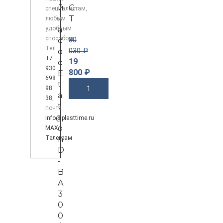
й
G
специалистам,
н
T
любым
удобным
а
способом:
с
30
Тел.
о
030
₽
+7
19
с
930
800
₽
E
698
t
98
В Корзину
a
38
,
t
почта
r
info@plasttime.ru
o
MAX
,
Телеграм
n
D
-
B
A
3
0
0