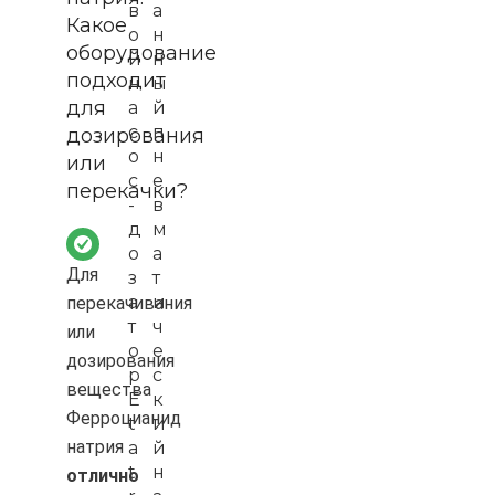
в
а
Какое
о
н
оборудование
й
н
подходит
н
ы
для
а
й
с
п
дозирования
о
н
или
с
е
перекачки?
-
в
д
м
о
а
Для
з
т
а
и
перекачивания
т
ч
или
о
е
дозирования
р
с
вещества
E
к
Ферроцианид
t
и
натрия
a
й
t
н
отлично