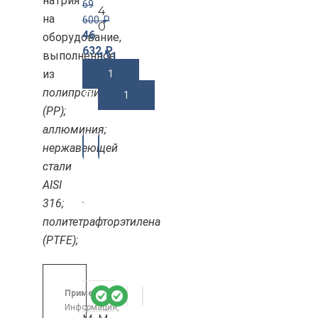
натрия
69
4
на
600
₽
0
46
оборудование,
632
₽
выполненное
131
120
₽
из
В Корзину
полипропилена
В Корзину
(PP);
аллюминия;
-3
-3
нержавеющей
3%
4%
стали
AISI
316;
политетрафторэтилена
(PTFE);
Примечание:
Информация,