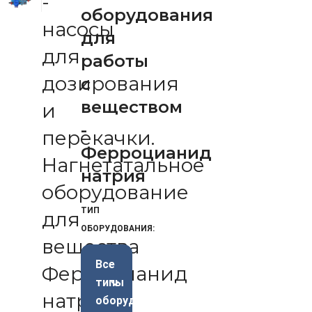
-
оборудования
насосы
для
для
работы
дозирования
с
веществом
и
-
перекачки.
Ферроцианид
Нагнетатальное
натрия
оборудование
ТИП
для
ОБОРУДОВАНИЯ:
вещества
Все
Ферроцианид
типы
натрия
оборудования