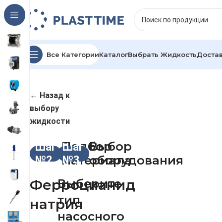
Все Категории
Каталог
Выбрать Жидкость
Достав
← Назад к
выбору
жидкости
Подбор
Выбор
Шаг
Шаг
материала
оборудования
№2
№3
Ферроцианид
Выберите
тип
натрия
насосного