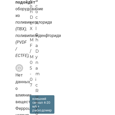
r
а
подойдёт
o
с
оборудование
n
о
из
D
с
поливинилхлорида
L
A
X
l
(ПВХ);
-
p
поливинилиденфторида
M
h
(PVDF
F
a
/
/
D
ECTFE);
M
y
0
n
5
a
-
m
Нет
0
i
данных
7
c
о
R
влиянии
u
внешний
вещества
b
сигнал 4-20
мА +
y
Ферроцианид
расходомер
0