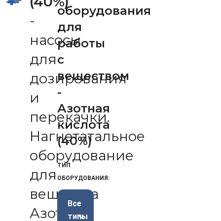
(40%)
оборудования
-
для
насосы
работы
для
с
веществом
дозирования
-
и
Азотная
перекачки.
кислота
Нагнетатальное
(40%)
оборудование
ТИП
для
ОБОРУДОВАНИЯ:
вещества
Все
Азотная
типы