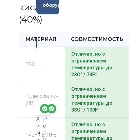
кислота
оборудования
(40%)
МАТЕРИАЛ
СОВМЕСТИМОСТЬ
-3
4%
Отлично, но с
ограничением
ПВХ
температуры до
23C° / 73F°
Отлично, но с
Полипропилен
ограничением
(PP)
температуры до
38C° / 100F°
Х
Р
Отлично, но с
и
е
ограничением
м
г
PVDF / ECTFE
температуры до
и
у