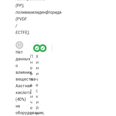
(PP);
поливинилиденфторида
(PVDF
/
ECTFE);
Нет
П
Х
данных
н
и
о
е
м
влиянии
в
и
вещества
м
ч
а
е
Азотная
т
с
кислота
и
к
(40%)
ч
и
на
е
й
оборудование,
с
н