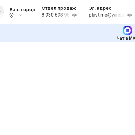
Отдел продаж
Эл. адрес
Ваш город
8 930 698 98 38
plastime@yandex.ru
Чат в M