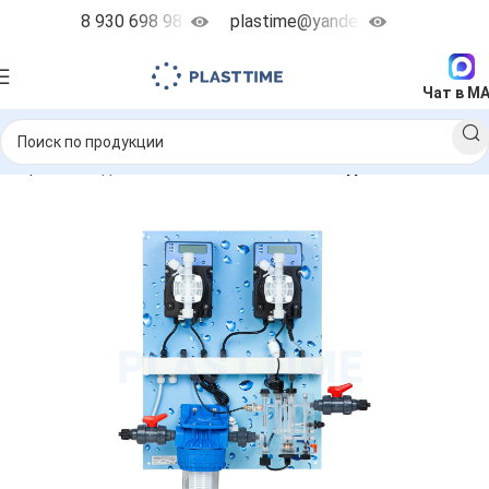
8 930 698 98 38
plastime@yandex.ru
Чат в M
озирования для бассейнов
POOL GUARD для бассейнов