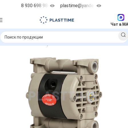
8 930 698 98 38
plastime@yandex.ru
Чат в M
невматические мембранные насосы
Debem Microboxer