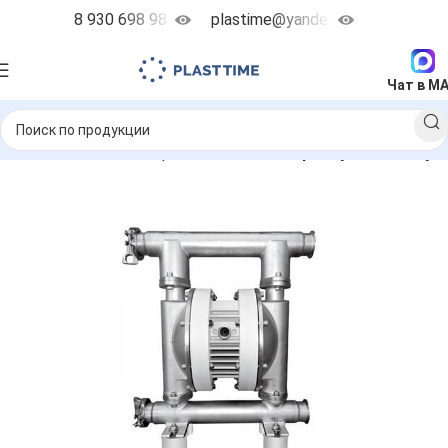
8 930 698 98 38
plastime@yandex.ru
Чат в M
невматические мембранные насосы
AlphaDynamic Ruby