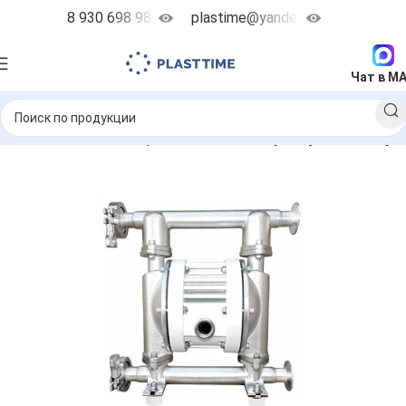
8 930 698 98 38
plastime@yandex.ru
Чат в M
невматические мембранные насосы
AlphaDynamic Ruby