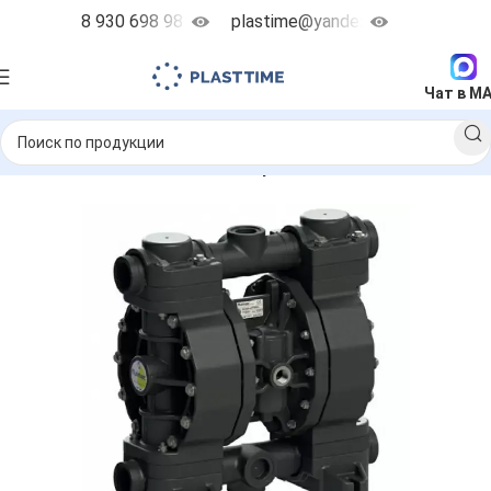
8 930 698 98 38
plastime@yandex.ru
Чат в M
насосы
Пневматические мембранные насосы FLUIMAC