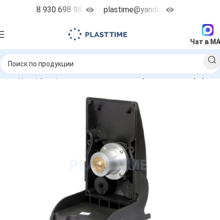
8 930 698 98 38
plastime@yandex.ru
Чат в M
ные дозирующие насосы
Запчасти
Прочие аксессуары