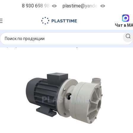
8 930 698 98 38
plastime@yandex.ru
Чат в M
ие центробежные насосы
MB - горизонтальные насосы