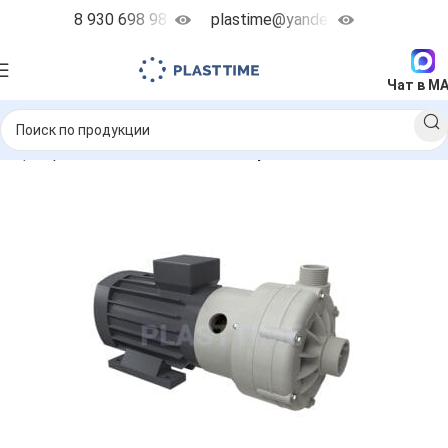
8 930 698 98 38
plastime@yandex.ru
Чат в M
ие центробежные насосы
MB - горизонтальные насосы