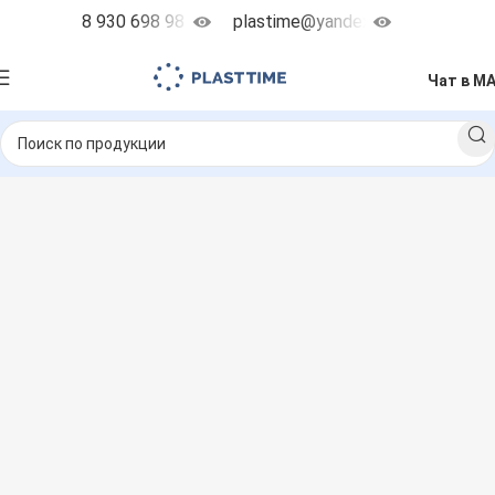
8 930 698 98 38
plastime@yandex.ru
Чат в M