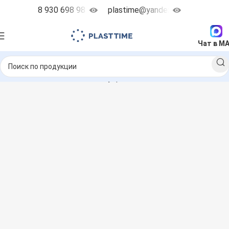
8 930 698 98 38
plastime@yandex.ru
Чат в M
 насосы
Запчасти и аксессуары
Клапана головок насоса