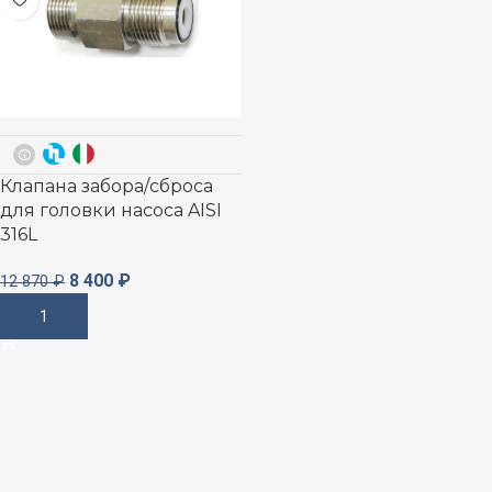
Клапана забора/сброса
для головки насоса AISI
316L
8 400
₽
12 870
₽
В Корзину