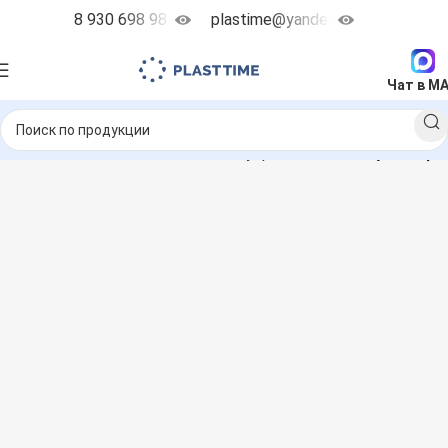
8 930 698 98 38
plastime@yandex.ru
Чат в M
чные насосы
Запчасти и аксессуары
Гасители пульсаций