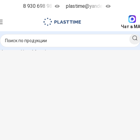
8 930 698 98 38
plastime@yandex.ru
Чат в M
ранные дозирующие насосы
Seko Tekna
Seko Tekna TPR