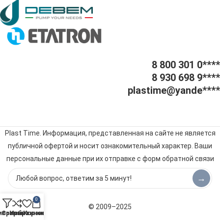
8 800 301 0****
8 930 698 9****
plastime@yande****
Plast Time. Информация, представленная на сайте не является
публичной офертой и носит ознакомительный характер. Ваши
персональные данные при их отправке с форм обратной связи
будут обрабатываться в соответствии с
политикой
→
конфиденциальности
.
0
© 2009–2025
ильтры
Сравнить
Избранное
Корзина