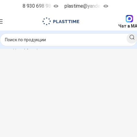
8 930 698 98 38
plastime@yandex.ru
Чат в M
нные дозирующие насосы
Etatron Multiflow
MULTIFOW MF